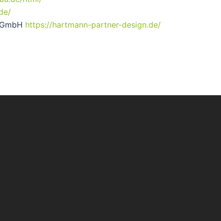
de/
n GmbH
https://hartmann-partner-design.de/