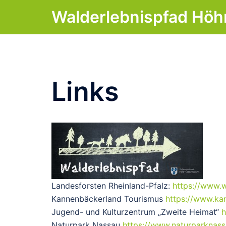
Zum
Walderlebnispfad Hö
Inhalt
springen
Links
Landesforsten Rheinland-Pfalz:
https://www.w
Kannenbäckerland Tourismus
https://www.ka
Jugend- und Kulturzentrum „Zweite Heimat“
h
Naturpark Nassau
https://www.naturparknass