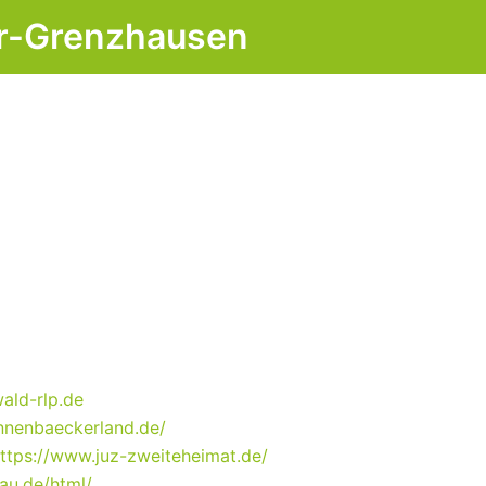
hr-Grenzhausen
ald-rlp.de
nnenbaeckerland.de/
ttps://www.juz-zweiteheimat.de/
au.de/html/